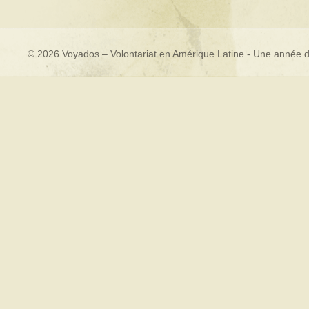
© 2026 Voyados – Volontariat en Amérique Latine - Une année d